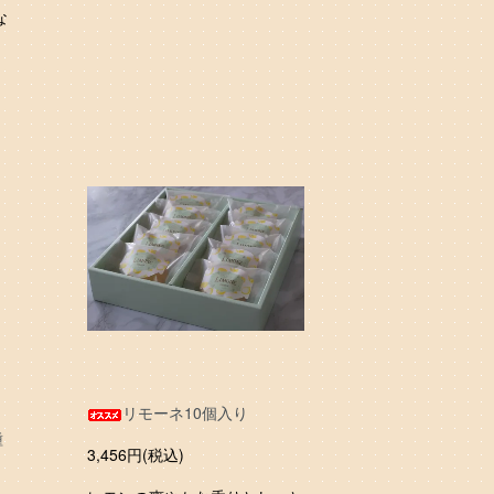
な
ッ
リモーネ10個入り
種
3,456円(税込)