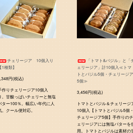
チェリージア 10個入り
「トマト&バジル」と「
【1種類】
ェリージア」計10個入≪トマ
トとバジル5個・チェリージ
3,348円(税込)
5個≫
手作りチェリージア10個入
3,456円(税込)
り。甘酸っぱいチェリーと無塩
バター100％。幅広い年代に人
トマトとバジル＆チェリージ
気。クール便対応。
10個入【トマトとバジル5個
チェリージア5個】手作りの
ェリージアには無塩バターを
用。トマトとバジルは素材の