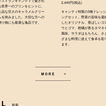
レストランキャンティで愛され
2,440円(税込)
る世界一のプリンをヒントに、
上品な甘さのキャラメルクリー
キャンティ特製の3種ドレッ
ムを挟みました。大切な方への
ングセット。野菜の旨味を凝
贈り物にも最適な逸品です。
したオリジナル、香ばしいゴ
ウとゴマ、柑橘が香るタマネ
風味。サラダはもちろん、さ
ざまな料理に使えて食卓を彩
ます。
MORE
AL
新着