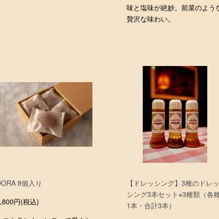
味と塩味が絶妙。前菜のよう
贅沢な味わい。
DORA 8個入り
【ドレッシング】3種のドレ
シング3本セット※3種類（各
2,800円(税込)
1本・合計3本）