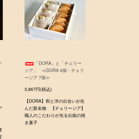
チ
「DORA」と「チェリー
ジア」 ≪DORA 4個・チェリ
ア
ージア 7個≫
3,867円(税込)
【DORA】和と洋の出合いが生
ア
んだ新名物 【チェリージア】
・
職人のこだわりが光る伝統の焼
チ
き菓子
使
甘