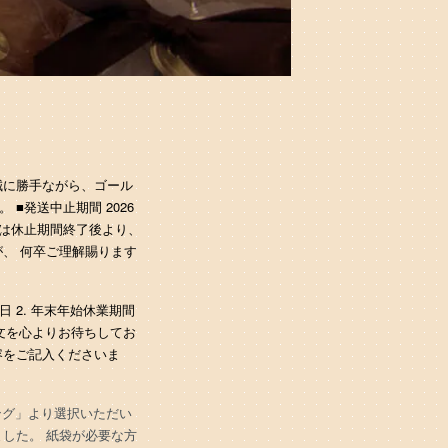
】 誠に勝手ながら、ゴール
■発送中止期間 2026
送は休止期間終了後より、
、 何卒ご理解賜ります
6日 2. 年末年始休業期間
注文を心よりお待ちしてお
容をご記入くださいま
ング」より選択いただい
した。 紙袋が必要な方