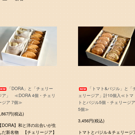
「DORA」と「チェリー
「トマト&バジル」と「
ジア」 ≪DORA 4個・チェリ
ェリージア」計10個入≪トマ
ージア 7個≫
トとバジル5個・チェリージ
5個≫
3,867円(税込)
3,456円(税込)
【DORA】和と洋の出合いが生
んだ新名物 【チェリージア】
トマトとバジル＆チェリージ