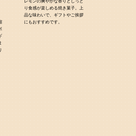
レモンの爽やかな香りとしっと
り食感が楽しめる焼き菓子。上
シ
品な味わいで、ギフトやご挨拶
縮
にもおすすめです。
ボ
ギ
ま
り